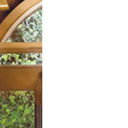
Wohneigentum
Miethäuser
Sondereigentum