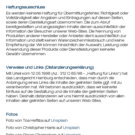
Haftungsausschluss
Es werden keinerlei Haftung für Übermittlungsfehler, Richtigkeit oder
Vollständigkeit aller Angaben und Eintragungen auf diesen Seiten,
sowie deren Darstellungsart übernommen. Die zum Abruf
bereitgestellten und angezeigten Inhalte dienen ausschließlich der
Information der Besucher unserer Web-Sites. Die Nennung von
Produkten anderer Hersteller oder Anbieter dient ausschließlich zur
Information und stellt keinen Warenzeichenmissbrauch und keine
Empfehlung dar. Wir können hinsichtlich der Auswahl, Leistung oder
Anwendung dieser Produkte oder Dienstleistungen keinerlei
Gewähr übernehmen.
Verweise und Links (Distanzierungserklärung)
Mit Urteil vom 12.05.1998 (Az.: 312 O 85/98 – „Haftung für Links“) hat
das Landgericht Hamburg entschieden, dass man durch die
Anbringung eines Links die Inhalte der gelinkten Seite ggf. mit zu
verantworten hat. Wir betonen ausdrücklich, dass wir keinerlei
Einfluss auf die Gestaltung und die Inhalte der gelinkten Seiten
haben. Deshalb distanzieren wir uns hiermit ausdrücklich von allen
Inhalten aller gelinkten Seiten auf unseren Web-Sites.
Fotos
Foto von Toa Heftiba auf
Unsplash
Foto von Christopher Harris auf
Unsplash