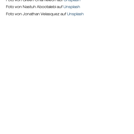
Foto von Green Chameleon auf
Unsplash
Foto von Nastuh Abootalebi auf
Unsplash
Foto von Jonathan Velasquez auf
Unsplash
WIR HELFEN IHNEN GERNE WEITER
Sie wünschen einen persönlichen Ansprechpartner vor Ort
oder suchen nach einem bestimmten Objekt?
Nutzen Sie bitte das Kontakt-Formular oder rufen Sie uns an.