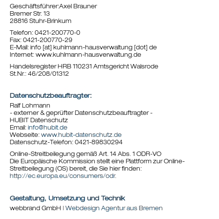
Geschäftsführer:
Axel Brauner
Bremer Str. 13
28816 Stuhr-Brinkum
Telefon:
0421-200770-0
Fax:
0421-200770-29
E-Mail:
info [at] kuhlmann-hausverwaltung [dot] de
Internet:
www.kuhlmann-hausverwaltung.de
Handelsregister HRB 110231 Amtsgericht Walsrode
St.Nr.: 46/208/01312
Datenschutzbeauftragter:
Ralf Lohmann
- externer & geprüfter Datenschutzbeauftragter -
HUBIT Datenschutz
Email:
info@hubit.de
Webseite:
www.hubit-datenschutz.de
Datenschutz-Telefon: 0421-89830294
Online-Streitbeilegung gemäß Art. 14 Abs. 1 ODR-VO
Die Europäische Kommission stellt eine Plattform zur Online-
Streitbeilegung (OS) bereit, die Sie hier finden:
http://ec.europa.eu/consumers/odr
.
Gestaltung, Umsetzung und Technik
webbrand GmbH |
Webdesign Agentur aus Bremen