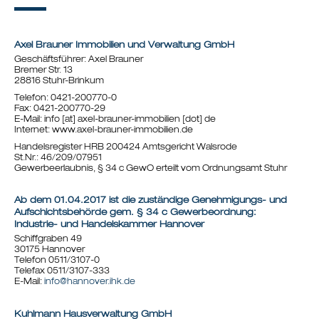
Axel Brauner Immobilien und Verwaltung GmbH
Geschäftsführer: Axel Brauner
Bremer Str. 13
28816 Stuhr-Brinkum
Telefon:
0421-200770-0
Fax:
0421-200770-29
E-Mail:
info [at] axel-brauner-immobilien [dot] de
Internet:
www.axel-brauner-immobilien.de
Handelsregister HRB 200424 Amtsgericht Walsrode
St.Nr.:
46/209/07951
Gewerbeerlaubnis, § 34 c GewO erteilt vom Ordnungsamt Stuhr
Ab dem 01.04.2017 ist die zuständige Genehmigungs- und
Aufschichtsbehörde gem. § 34 c Gewerbeordnung:
Industrie- und Handelskammer Hannover
Schiffgraben 49
30175 Hannover
Telefon 0511/3107-0
Telefax 0511/3107-333
E-Mail:
info@hannover.ihk.de
Kuhlmann Hausverwaltung GmbH